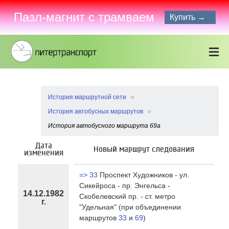
Пазл-магнит с трамваем
Купить →
История маршрутной сети
История автобусных маршрутов
История автобусного маршрута 69а
Дата
Новый маршрут следования
изменения
=> 33
Проспект Художников - ул.
Сикейроса - пр. Энгельса -
14.12.1982
Скобелевский пр. - ст. метро
г.
"Удельная" (при объединении
маршрутов
33
и
69
)