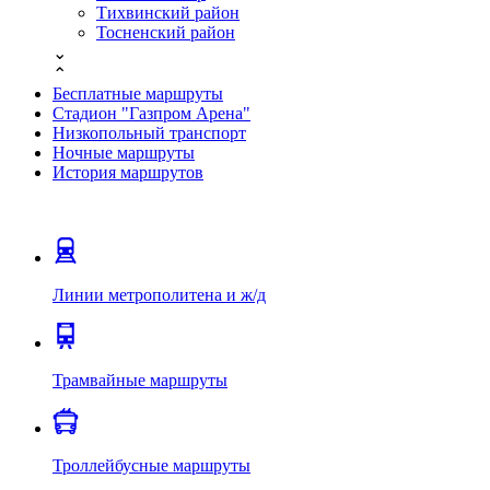
Тихвинский район
Тосненский район
⌄
⌃
Бесплатные маршруты
Стадион "Газпром Арена"
Низкопольный транспорт
Ночные маршруты
История маршрутов
Линии метрополитена и ж/д
Трамвайные маршруты
Троллейбусные маршруты