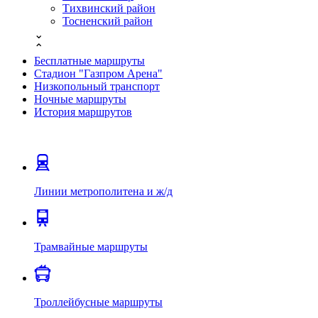
Тихвинский район
Тосненский район
⌄
⌃
Бесплатные маршруты
Стадион "Газпром Арена"
Низкопольный транспорт
Ночные маршруты
История маршрутов
Линии метрополитена и ж/д
Трамвайные маршруты
Троллейбусные маршруты