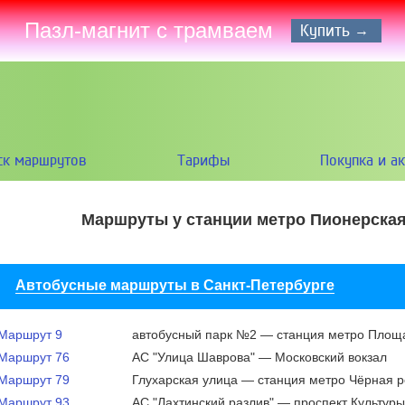
Пазл-магнит с трамваем
Купить →
ск маршрутов
Тарифы
Покупка и а
Маршруты у станции метро Пионерска
Автобусные маршруты в Санкт-Петербурге
Маршрут 9
автобусный парк №2 — станция метро Площ
Маршрут 76
АС "Улица Шаврова" — Московский вокзал
Маршрут 79
Глухарская улица — станция метро Чёрная р
Маршрут 93
АС "Лахтинский разлив" — проспект Культуры