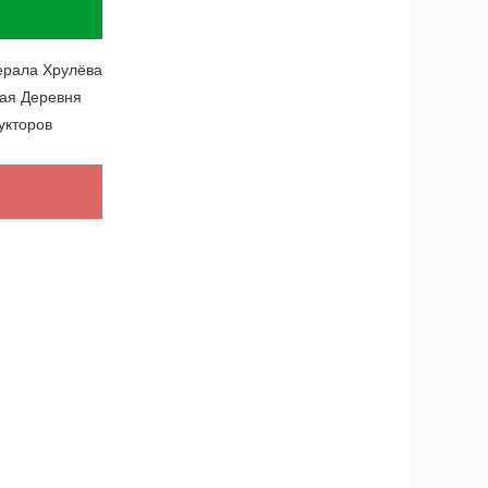
ерала Хрулёва
рая Деревня
укторов