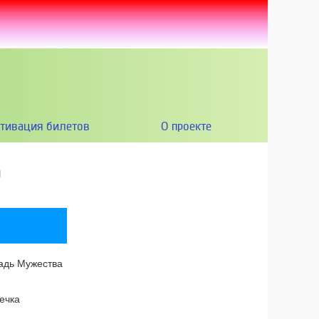
ктивация билетов
О проекте
я
адь Мужества
ечка