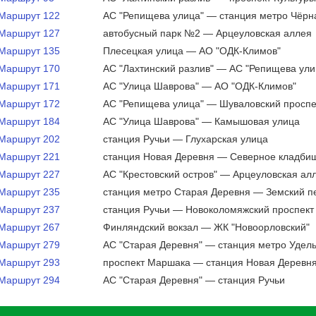
Маршрут 122
АС "Репищева улица" — станция метро Чёрн
Маршрут 127
автобусный парк №2 — Арцеуловская аллея
Маршрут 135
Плесецкая улица — АО "ОДК-Климов"
Маршрут 170
АС "Лахтинский разлив" — АС "Репищева ули
Маршрут 171
АС "Улица Шаврова" — АО "ОДК-Климов"
Маршрут 172
АС "Репищева улица" — Шуваловский проспе
Маршрут 184
АС "Улица Шаврова" — Камышовая улица
Маршрут 202
станция Ручьи — Глухарская улица
Маршрут 221
станция Новая Деревня — Северное кладби
Маршрут 227
АС "Крестовский остров" — Арцеуловская ал
Маршрут 235
станция метро Старая Деревня — Земский п
Маршрут 237
станция Ручьи — Новоколомяжский проспект
Маршрут 267
Финляндский вокзал — ЖК "Новоорловский"
Маршрут 279
АС "Старая Деревня" — станция метро Удел
Маршрут 293
проспект Маршака — станция Новая Деревн
Маршрут 294
АС "Старая Деревня" — станция Ручьи