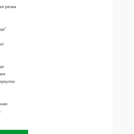
ая речка
ца"
кт
ще
лея
ереулок
ьная
я