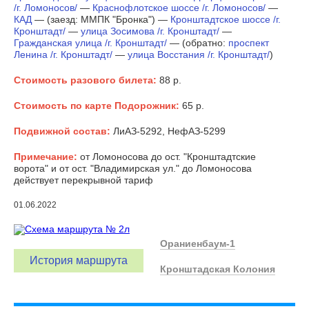
/г. Ломоносов/
—
Краснофлотское шоссе /г. Ломоносов/
—
КАД
— (заезд: ММПК "Бронка") —
Кронштадтское шоссе /г.
Кронштадт/
—
улица Зосимова /г. Кронштадт/
—
Гражданская улица /г. Кронштадт/
— (обратно:
проспект
Ленина /г. Кронштадт/
—
улица Восстания /г. Кронштадт/
)
Стоимость разового билета:
88 р.
Стоимость по карте Подорожник:
65 р.
Подвижной состав:
ЛиАЗ-5292, НефАЗ-5299
Примечание:
от Ломоносова до ост. "Кронштадтские
ворота" и от ост. "Владимирская ул." до Ломоносова
действует перекрывной тариф
01.06.2022
Ораниенбаум-1
История маршрута
Кронштадская Колония