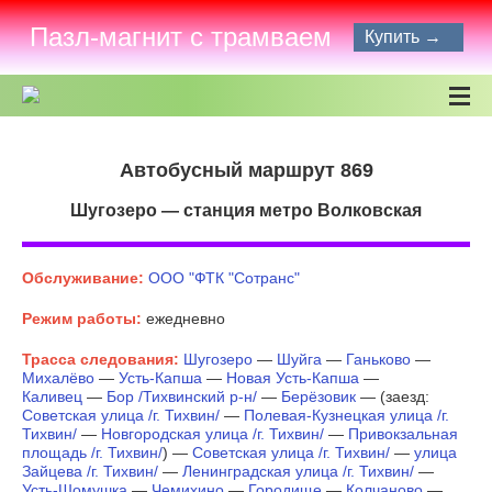
Пазл-магнит с трамваем
Купить →
Автобусный маршрут 869
Шугозеро — станция метро Волковская
Обслуживание:
ООО "ФТК "Сотранс"
Режим работы:
ежедневно
Трасса следования:
Шугозеро
—
Шуйга
—
Ганьково
—
Михалёво
—
Усть-Капша
—
Новая Усть-Капша
—
Каливец
—
Бор /Тихвинский р-н/
—
Берёзовик
— (заезд:
Советская улица /г. Тихвин/
—
Полевая-Кузнецкая улица /г.
Тихвин/
—
Новгородская улица /г. Тихвин/
—
Привокзальная
площадь /г. Тихвин/
) —
Советская улица /г. Тихвин/
—
улица
Зайцева /г. Тихвин/
—
Ленинградская улица /г. Тихвин/
—
Усть-Шомушка
—
Чемихино
—
Городище
—
Колчаново
—