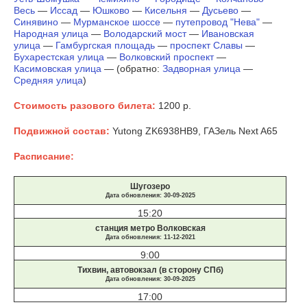
Весь
—
Иссад
—
Юшково
—
Кисельня
—
Дусьево
—
Синявино
—
Мурманское шоссе
—
путепровод "Нева"
—
Народная улица
—
Володарский мост
—
Ивановская
улица
—
Гамбургская площадь
—
проспект Славы
—
Бухарестская улица
—
Волковский проспект
—
Касимовская улица
— (обратно:
Задворная улица
—
Средняя улица
)
Стоимость разового билета:
1200 р.
Подвижной состав:
Yutong ZK6938HB9, ГАЗель Next A65
Расписание:
Шугозеро
Дата обновления: 30-09-2025
15:20
станция метро Волковская
Дата обновления: 11-12-2021
9:00
Тихвин, автовокзал (в сторону СПб)
Дата обновления: 30-09-2025
17:00