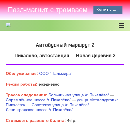
Пазл-магнит с трамваем
Купить →
Автобусный маршрут 2
Пикалёво, автостанция — Новая Деревня-2
Обслуживание:
ООО "Пальмира"
Режим работы:
ежедневно
Трасса следования:
Больничная улица /г. Пикалёво/
—
Спрямлённое шоссе /г. Пикалёво/
—
улица Металлургов /г.
Пикалёво/
—
Советская улица /г. Пикалёво/
—
Ленинградское шоссе /г. Пикалёво/
Стоимость разового билета:
46 р.