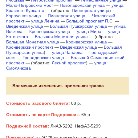
площадь
—
Петровский проспект
—
Ремесленная улица
—
Мало-Петровский мост
—
Новоладожская улица
—
улица
Красного Курсанта
— (обратно:
Пионерская улица
) —
Корпусная улица
—
Пионерская улица
—
Чкаловский
проспект
—
улица Ленина
—
Большой проспект П.С.
—
Введенская улица
—
Большая Пушкарская улица
—
улица
Воскова
—
Кронверкская улица
—
улица Мира
—
улица
Котовского
—
Большая Монетная улица
— (обратно:
Большая Монетная улица
—
Кронверкская улица
—
Кронверкский проспект
—
Введенская улица
—
Большая
Пушкарская улица
) —
улица Чапаева
—
Гренадерский
мост
—
Гренадерская улица
—
Большой Сампсониевский
проспект
— (обратно:
Лесной проспект
) —
улица
Смолячкова
Временные изменения: временная трасса
Стоимость разового билета:
88 р.
Стоимость по карте Подорожник:
65 р.
Подвижной состав:
ЛиАЗ-5292, НефАЗ-5299
Примечание:
от АС "Крестовский остров" до ст. м.