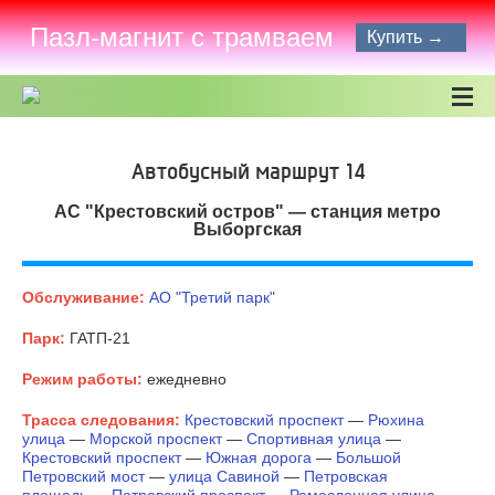
Пазл-магнит с трамваем
Купить →
Автобусный маршрут 14
АС "Крестовский остров" — станция метро
Выборгская
Обслуживание:
АО "Третий парк"
Парк:
ГАТП-21
Режим работы:
ежедневно
Трасса следования:
Крестовский проспект
—
Рюхина
улица
—
Морской проспект
—
Спортивная улица
—
Крестовский проспект
—
Южная дорога
—
Большой
Петровский мост
—
улица Савиной
—
Петровская