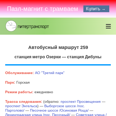
Пазл-магнит с трамваем
Купить →
Автобусный маршрут 259
станция метро Озерки — станция Дибуны
Обслуживание:
АО "Третий парк"
Парк:
Горская
Режим работы:
ежедневно
Трасса следования:
(обратно:
проспект Просвещения
—
проспект Энгельса
) —
Выборгское шоссе /пос.
Парголово/
—
Песочное шоссе /Осиновая Роща/
—
Ленинградская улица /пос. Песочный/
—
Советская улица /