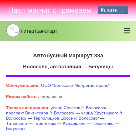
Пазл-магнит с трамваем
Купить →
Автобусный маршрут 33а
Волосово, автостанция — Бегуницы
Обслуживание:
ООО "Волосово-Межрегионтранс"
Режим работы:
ежедневно
Трасса следования:
улица Советов /г. Волосово/
—
проспект Вингиссара /г. Волосово/
—
улица Хрустицкого /г.
Волосово/
—
Терпилицкое шоссе /г. Волосово/
—
Татьянино
—
Терпилицы
—
Канаршино
—
Гомонтово
—
Бегуницы